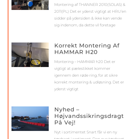
Montering af THANNER 2010(SOLAS) &
2011(PL) Det er yderst vigtigt at HRU’en
sidder på ydersiden & ikke kan vende
sig indenom, da dette vil foretage
Korrekt Montering Af
HAMMAR H20
Montering – HAMMAR h20 Det er
vigtigt at pælestikket kommer
igennem den røde ring, for at sikre
korrekt montering & udløsning. Det er
yderst vigtigt
Nyhed –
Højvandssikringsdragt
På Vej!
Nyt i sortimentet Snart får vi en ny
tørdragt i sortiment. Den nye tørdragt