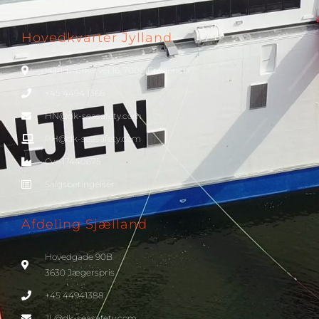
Hovedkvarter Jylland
Håndværkervej 16, 7000 Fredericia
+45 4494 1366
HN@dk-seasafety.com
PH@dk-seasafety.com
Cvr-17440675
Salgsbetingelser
Afdeling Sjælland
Hovedgade 90B
3630 Jægerspris
+45 44941388
JL@dk-seasafety.com