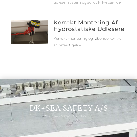
udløser system og solidt klik-spænde.
Korrekt Montering Af
Hydrostatiske Udløsere
Korrekt montering og løbende kontrol
af befæstigelse
DK-SEA SAFETY A/S
“Your Sea Safety Our Focus”