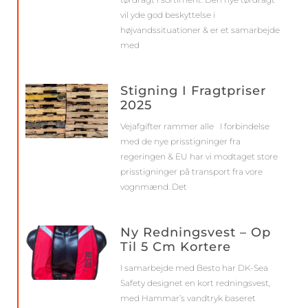
vil yde god beskyttelse i
højvandssituationer & er et samarbejde
med
Stigning I Fragtpriser
2025
Vejafgifter rammer alle I forbindelse
med de nye prisstigninger fra
regeringen & EU har vi modtaget store
prisstigninger på transport fra vore
vognmænd. Det
Ny Redningsvest – Op
Til 5 Cm Kortere
I samarbejde med Besto har DK-Sea
Safety designet en kort redningsvest,
med Hammar’s vandtryk baseret