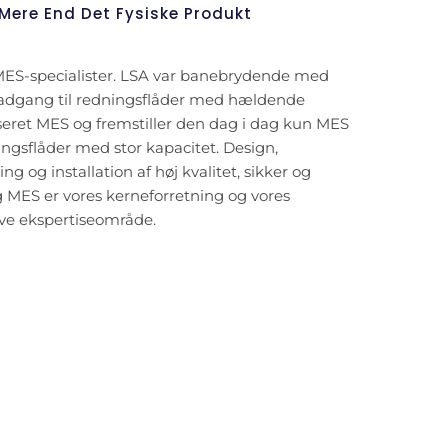
Mere End Det Fysiske Produkt
MES-specialister. LSA var banebrydende med
 adgang til redningsflåder med hældende
seret MES og fremstiller den dag i dag kun MES
ngsflåder med stor kapacitet. Design,
ling og installation af høj kvalitet, sikker og
g MES er vores kerneforretning og vores
ive ekspertiseområde.