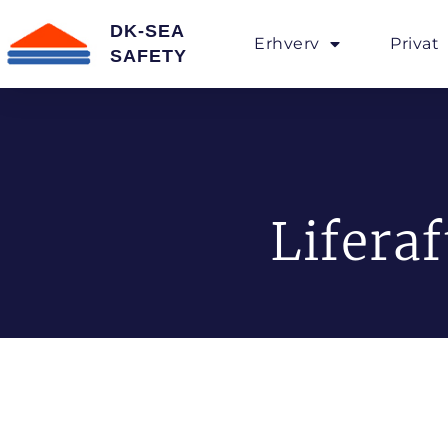
DK-SEA
Erhverv
Privat
SAFETY
Liferaf