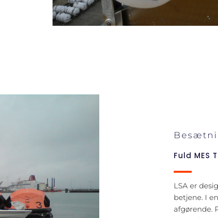
Besætni
Fuld MES 
LSA er desig
betjene. I e
afgørende. P