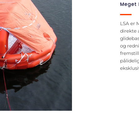
Meget 
LSA er 
direkte
glideba
og redni
fremstil
pålideli
eksklus