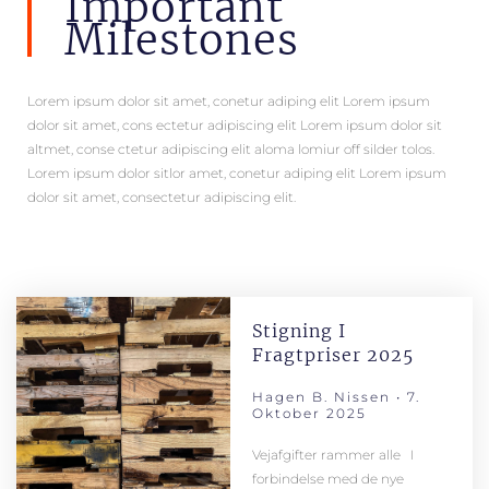
Important
Milestones
Lorem ipsum dolor sit amet, conetur adiping elit Lorem ipsum
dolor sit amet, cons ectetur adipiscing elit Lorem ipsum dolor sit
altmet, conse ctetur adipiscing elit aloma lomiur off silder tolos.
Lorem ipsum dolor sitlor amet, conetur adiping elit Lorem ipsum
dolor sit amet, consectetur adipiscing elit.
Stigning I
Fragtpriser 2025
Hagen B. Nissen
7.
Oktober 2025
Vejafgifter rammer alle I
forbindelse med de nye