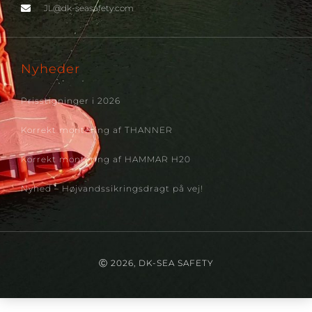
JL@dk-seasafety.com
Nyheder
Prisstigninger i 2026
Korrekt montering af THANNER
Korrekt montering af HAMMAR H20
Nyhed – Højvandssikringsdragt på vej!
Ⓒ 2026, DK-SEA SAFETY