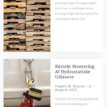
prisstigninger fra regeringen
& EU har vi modtaget store
prisstigninger på transport fra
vore vognmænd. Det
Korrekt Montering
Af Hydrostatiske
Udløsere
Hagen B. Nissen
2.
August 2021
Korrekt montering og løbende
kontrol af befæstigelse