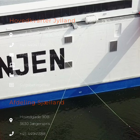
Hovedkvarter Jylland
Håndværkervej 16, 7000 Fredericia
+45 4494 1366
HN@dk-seasafety.com
PH@dk-seasafety.com
Cvr-17440675
Salgsbetingelser
Afdeling Sjælland
Hovedgade 90B
3630 Jægerspris
+45 44941388