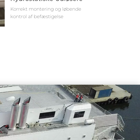
Korrekt montering og løbende
kontrol af befæstigelse