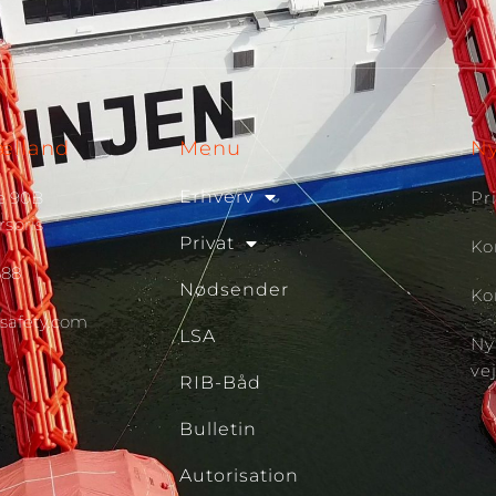
jælland
Menu
N
Erhverv
e 90B
Pr
spris
Privat
Ko
388
Nødsender
Ko
safety.com
LSA
Ny
vej
RIB-Båd
Bulletin
Autorisation