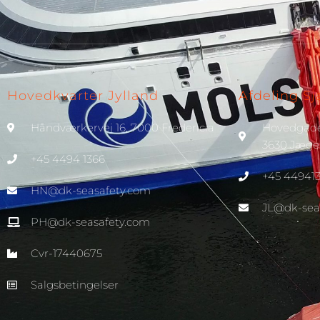
Hovedkvarter Jylland
Afdeling S
Håndværkervej 16, 7000 Fredericia
Hovedgad
3630 Jæger
+45 4494 1366
+45 44941
HN@dk-seasafety.com
JL@dk-sea
PH@dk-seasafety.com
Cvr-17440675
Salgsbetingelser