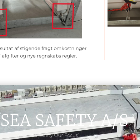
esultat af stigende fragt omkostninger
 afgifter og nye regnskabs regler.
SEA SAFETY A/S
“Your Sea Safety Our Focus”