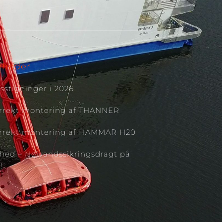
yheder
isstigninger i 2026
rrekt montering af THANNER
rrekt montering af HAMMAR H20
hed – Højvandssikringsdragt på
!