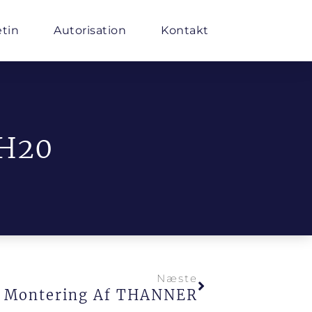
etin
Autorisation
Kontakt
 H20
Næste
t Montering Af THANNER