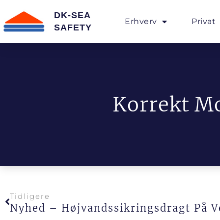
DK-SEA
Erhverv
Privat
SAFETY
Korrekt M
Tidligere
Nyhed – Højvandssikringsdragt På V