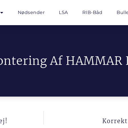
Nødsender
LSA
RIB-Båd
Bull
ontering Af HAMMAR
ej!
Korrek