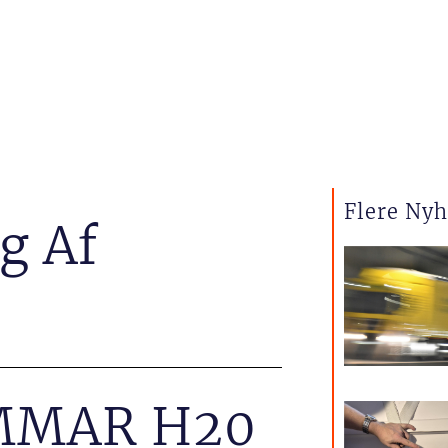
Flere Ny
g Af
AMMAR H20