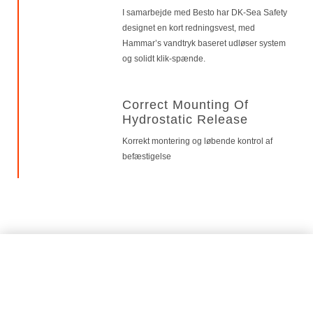
I samarbejde med Besto har DK-Sea Safety
designet en kort redningsvest, med
Hammar’s vandtryk baseret udløser system
og solidt klik-spænde.
Correct Mounting Of
Hydrostatic Release
Korrekt montering og løbende kontrol af
befæstigelse
DK-SEA SAFETY A/S