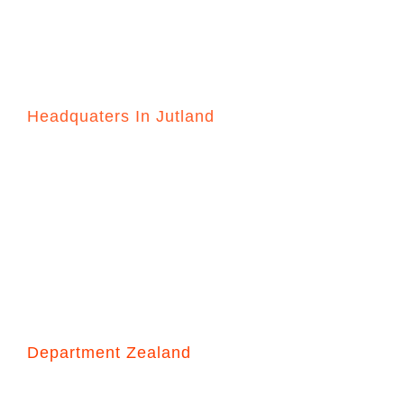
“Your Sea Safety Our Focus”
Headquaters In Jutland
Håndværkervej 16, 7000 Fredericia
+45 4494 1366
HN@dk-seasafety.com
PH@dk-seasafety.com
Cvr-17440675
Sales conditions
Department Zealand
Hovedgade 90B